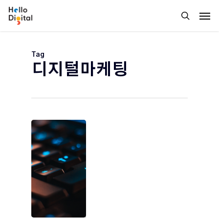
Skip
Men
to
search
main
content
Tag
디지털마케팅