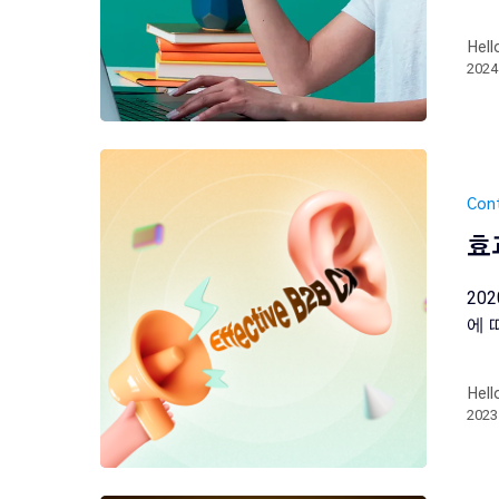
Hell
202
Con
효
20
에 
Hell
202