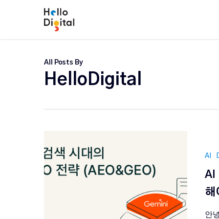
Skip
to
main
content
All Posts By
HelloDigital
AI
A
해
안녕