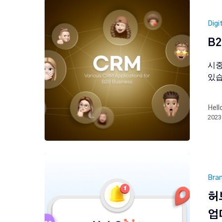
Digi
B
시중
있습
Hell
202
Bra
허
업