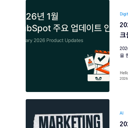
Digi
2
크
20
을 
Hell
202
AI
20