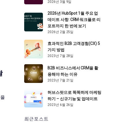
2026년 3월 9일
2026년 HubSpot 1월 주요 업
데이트 사항: CRM·워크플로·리
포트까지 한 번에 보기
2026년 2월 25일
효과적인 B2B 고객경험(CX) 5
가지 방법
2023년 7월 28일
B2B 비즈니스에서 CRM을 활
활
용해야 하는 이유
2023년 7월 21일
허브스팟으로 똑똑하게 마케팅
등을
하기 – 신규기능 및 업데이트
2023년 6월 26일
최근포스트