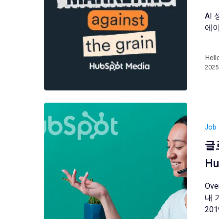
AI 
에이
Hell
202
Job
글로
H
Ov
내 
20