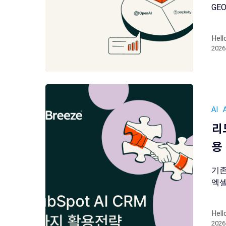
GE
Hell
202
AI
리
용
기존
엑셀
Hell
202