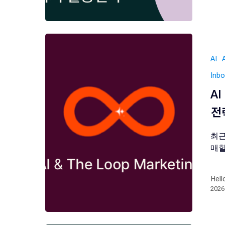
AI
Inb
A
전
최근
매할
Hell
202