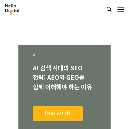
Skip
Men
to
search
main
content
AI
AI
AI
Digital MKT
리드
발견부터
매출
AI
AI
2026년
검색
마케팅
시대의
HubSpot
자동화와
SEO
루프
1월
예측까지
HubSpot
AI
전략:
마케팅:
주요
업데이트
AEO와
제로
클릭
GEO를
사항:
시대의
CRM
활용
전략
5가지
함께
전략
이해해야
하는
이유
CRM·워크플로·리포트까
지
한
번에
보기
Read Article