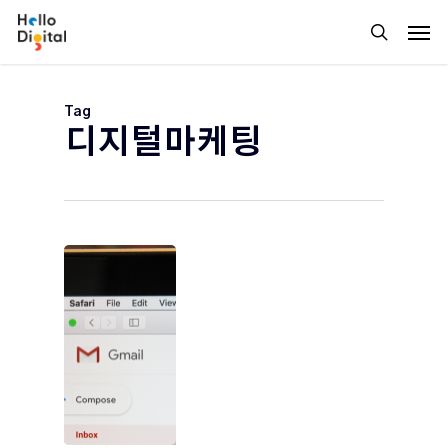
Skip
Men
to
search
main
content
Tag
디지털마케팅