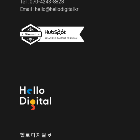
Tel : 070-4243-8828
Email :
hello@hellodigital.kr
헬로디지털 🤟