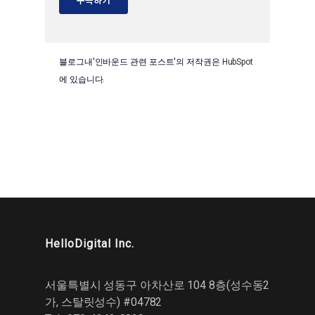
블로그내'인바운드 관련 포스트'의 저작권은
HubSpot
에 있습니다.
HelloDigital Inc.
서울특별시 성동구 아차산로 104 8층(성수동2
가, 스탈릿성수) #04782