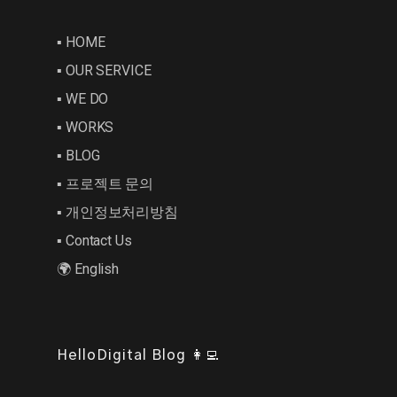
▪︎ HOME
▪︎ OUR SERVICE
▪︎ WE DO
▪︎ WORKS
▪︎ BLOG
▪︎ 프로젝트 문의
▪︎ 개인정보처리방침
▪︎ Contact Us
🌍 English
HelloDigital Blog 👩‍💻