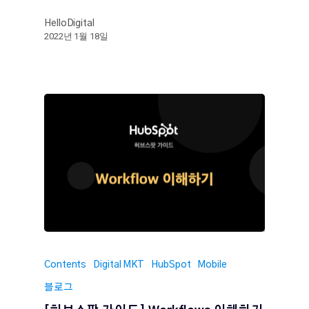
HelloDigital
2022년 1월 18일
Contents
Digital MKT
HubSpot
Mobile
블로그