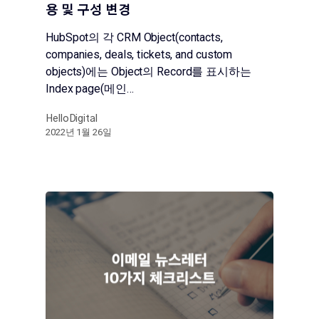
용 및 구성 변경
HubSpot의 각 CRM Object(contacts,
companies, deals, tickets, and custom
objects)에는 Object의 Record를 표시하는
Index page(메인…
HelloDigital
2022년 1월 26일