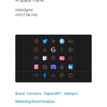
이 강했던 기존의…
HelloDigital
2023년 5월 26일
Brand
Contents
Digital MKT
HubSpot
Marketing Result Analysis