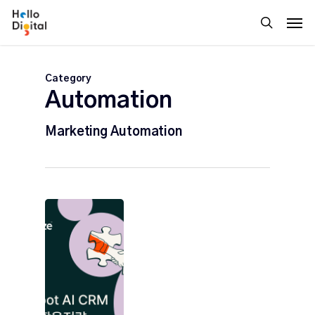
Skip
Men
to
search
main
content
Category
Automation
Marketing Automation