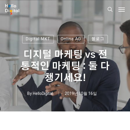
Skip
Men
to
search
main
content
Digital MKT
Online AD
블로그
디지털 마케팅 vs 전
통적인 마케팅 : 둘 다
챙기세요!
By
HelloDigital
2019년 10월 16일