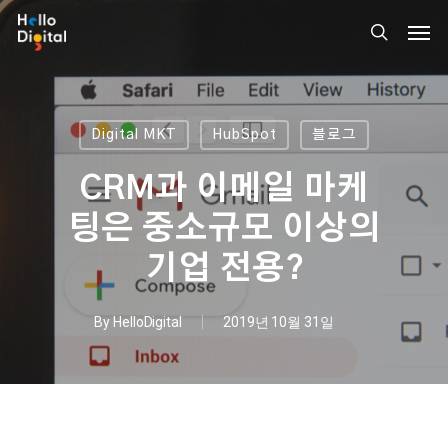
Skip
Men
to
search
main
content
Digital MKT
HubSpot
블로그
CRM과 이메일 마케
팅은 중소규모 이상의
기업 전용?
By
HelloDigital
2019년 10월 31일