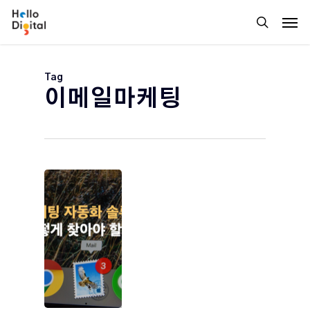
Skip
Men
to
search
main
content
Tag
이메일마케팅