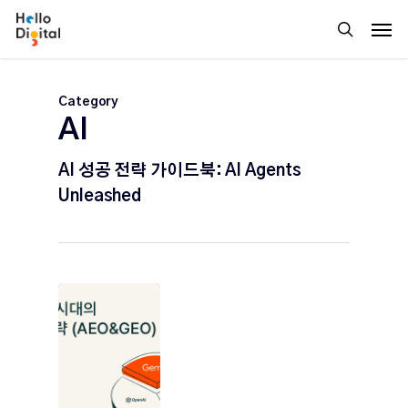
Skip
Men
to
search
main
content
Category
AI
AI 성공 전략 가이드북: AI Agents
Unleashed