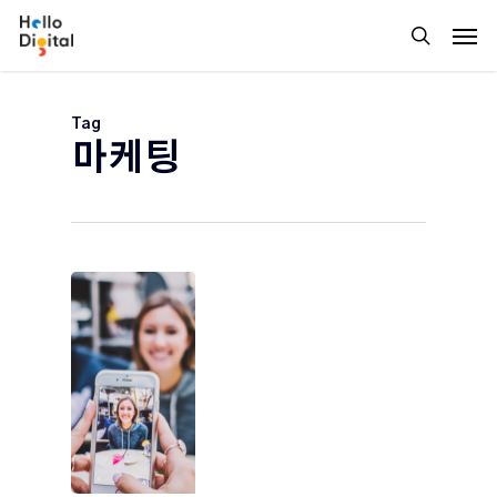
Skip
Men
to
search
main
content
Tag
마케팅