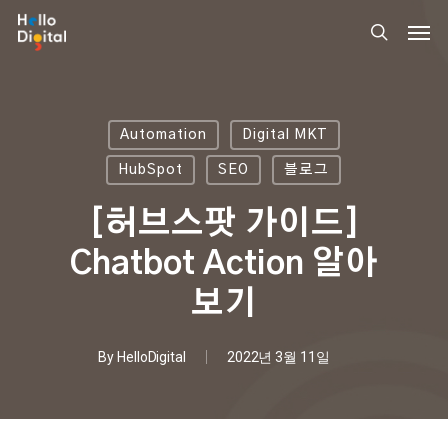
Skip
Men
to
search
main
content
Automation
Digital MKT
HubSpot
SEO
블로그
[허브스팟 가이드]
Chatbot Action 알아
보기
By
HelloDigital
2022년 3월 11일