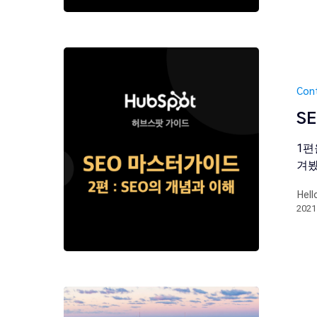
Con
S
1편
겨봤
Hell
202