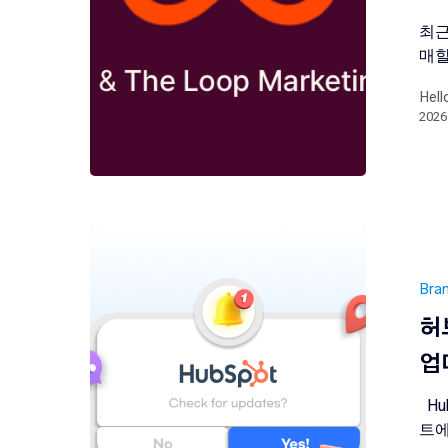
최근
매할
Hell
202
Bra
허
업
Hu
트에