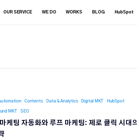
OUR SERVICE
WE DO
WORKS
BLOG
HubSpot
Automation
Contents
Data & Analytics
Digital MKT
HubSpot
ound MKT
SEO
I 마케팅 자동화와 루프 마케팅: 제로 클릭 시대
략