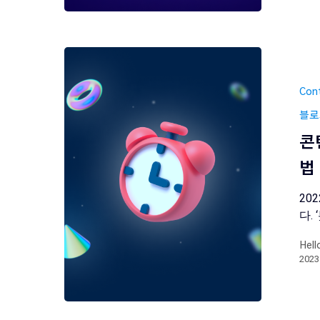
Con
블로
콘
법
20
다.
Hell
202