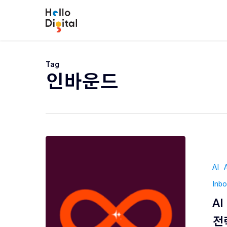
Skip
to
main
content
Tag
인바운드
AI
Inb
A
전