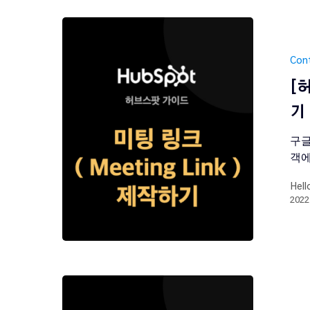
Con
​​
기
구글
객에
Hell
202