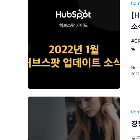
Con
[
소
#C
월
Hell
202
Con
경쟁
모든