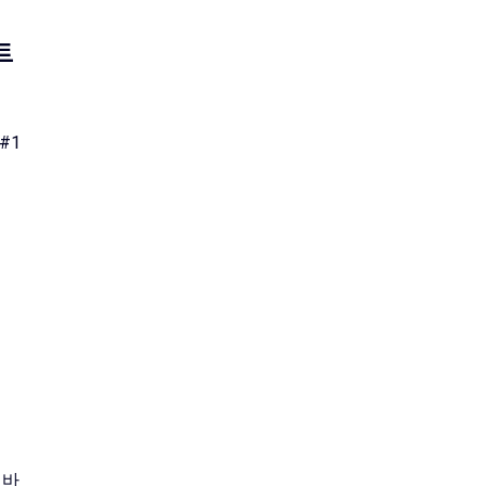
트
#1
 바