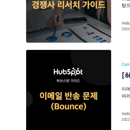
탕으
Hell
202
Con
[
이메
여러
Hell
202