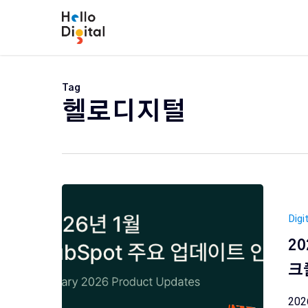
Skip
to
main
content
Tag
헬로디지털
Digi
2
크
20