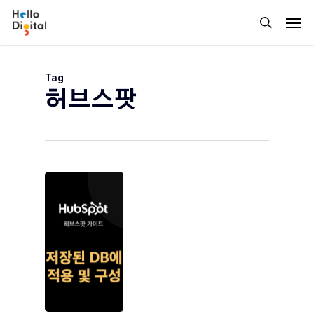
Skip
Men
to
search
main
content
Tag
허브스팟