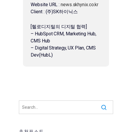
Website URL :
news.skhynix.co.kr
Client : (주)SK하이닉스
[헬로디지털의 디지털 협력]
– HubSpot CRM, Marketing Hub,
CMS Hub
– Digital Strategy, UX Plan, CMS
Dev(HubL)