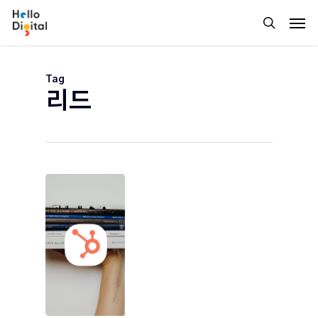
Skip
Men
to
search
main
content
Tag
리드