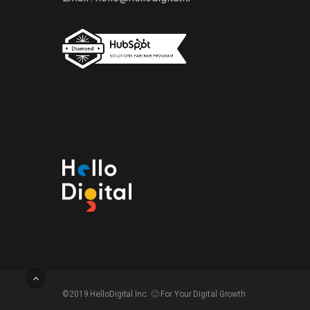
©2019 HelloDigital Inc. 🙂 For Your Digital Growth