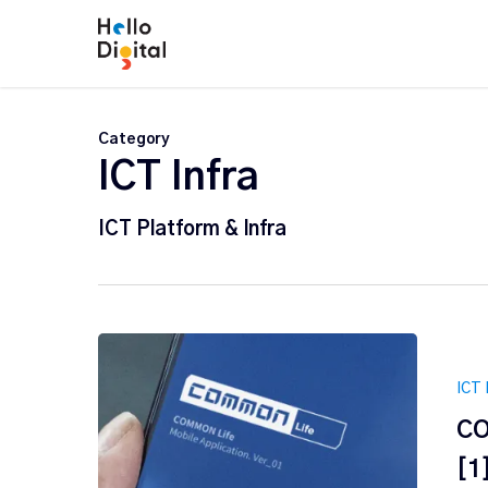
Skip
to
main
content
Category
ICT Infra
ICT Platform & Infra
ICT 
C
[1