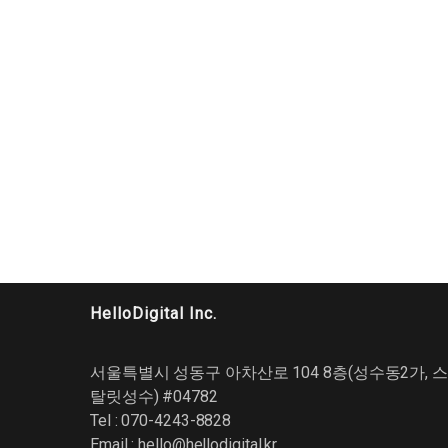
HelloDigital Inc.
서울특별시 성동구 아차산로 104 8층(성수동2가, 스
탈릿성수) #04782
Tel : 070-4243-8828
Email :
hello@hellodigital.kr