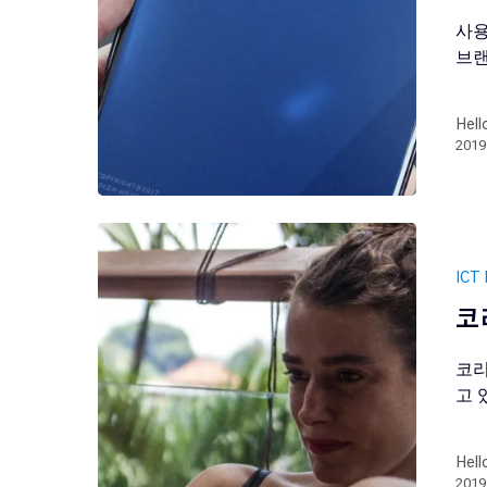
사용
브랜
Hell
201
ICT 
코
코리
고 
Hell
201