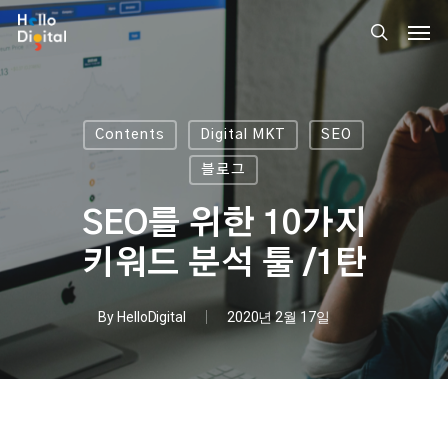
Skip
Men
to
search
main
content
Contents
Digital MKT
SEO
블로그
SEO를 위한 10가지
키워드 분석 툴 /1탄
By
HelloDigital
2020년 2월 17일