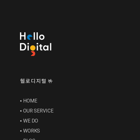
헬로디지털 🤟
▪︎ HOME
▪︎ OUR SERVICE
▪︎ WE DO
▪︎ WORKS