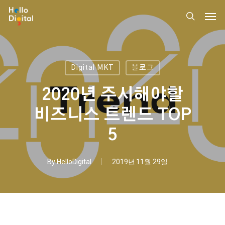
Skip
Men
to
search
main
content
Digital MKT
블로그
2020년 주시해야할
비즈니스 트렌드 TOP
5
By
HelloDigital
2019년 11월 29일