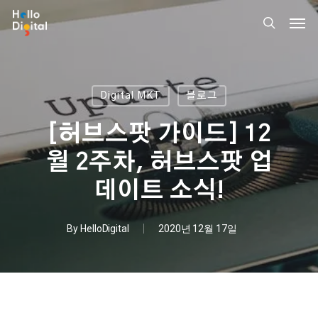
Skip
Men
to
search
main
content
Digital MKT
블로그
[허브스팟 가이드] 12
월 2주차, 허브스팟 업
데이트 소식!
By
HelloDigital
2020년 12월 17일