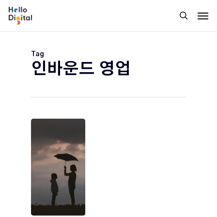
Skip
Men
to
search
main
content
Tag
인바운드 영업