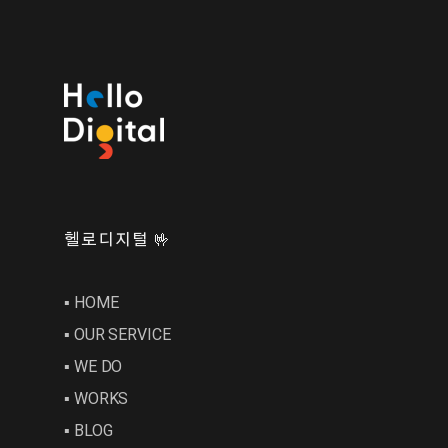
헬로디지털 🤟
▪︎ HOME
▪︎ OUR SERVICE
▪︎ WE DO
▪︎ WORKS
▪︎ BLOG