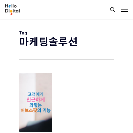
Skip
Men
to
search
main
content
Tag
마케팅솔루션