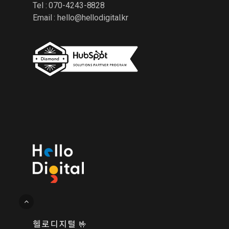
Tel : 070-4243-8828
Email :
hello@hellodigital.kr
헬로디지털 🤟