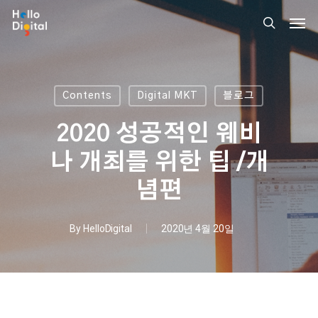
Skip
Men
to
search
main
content
Contents
Digital MKT
블로그
2020 성공적인 웨비
나 개최를 위한 팁 /개
념편
By
HelloDigital
2020년 4월 20일