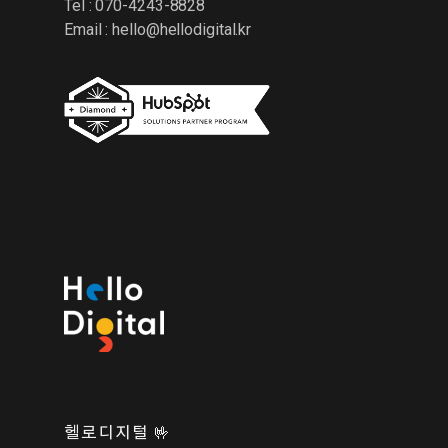
Tel : 070-4243-8828
Email :
hello@hellodigital.kr
헬로디지털 🤟