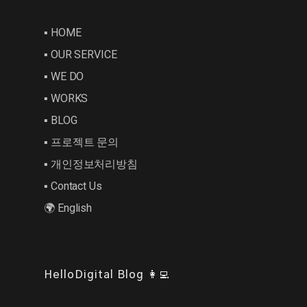
▪︎ HOME
▪︎ OUR SERVICE
▪︎ WE DO
▪︎ WORKS
▪︎ BLOG
▪︎ 프로젝트 문의
▪︎ 개인정보처리방침
▪︎ Contact Us
🌍 English
HelloDigital Blog 👩‍💻