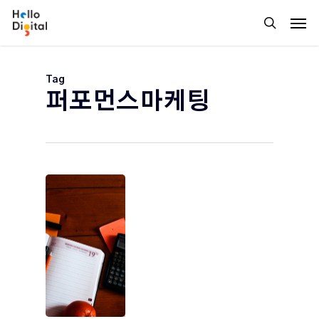
Skip
Men
to
search
main
content
Tag
퍼포먼스마케팅