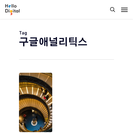
Skip
Men
to
search
main
content
Tag
구글애널리틱스