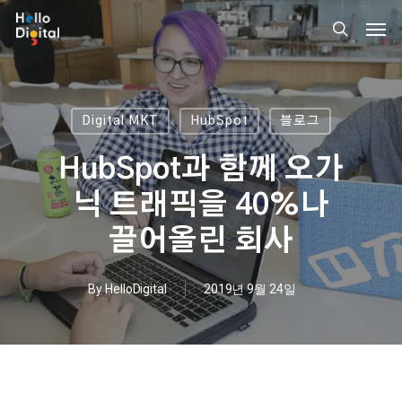
Skip
Men
to
search
main
content
Digital MKT
HubSpot
블로그
HubSpot과 함께 오가
닉 트래픽을 40%나
끌어올린 회사
By
HelloDigital
2019년 9월 24일