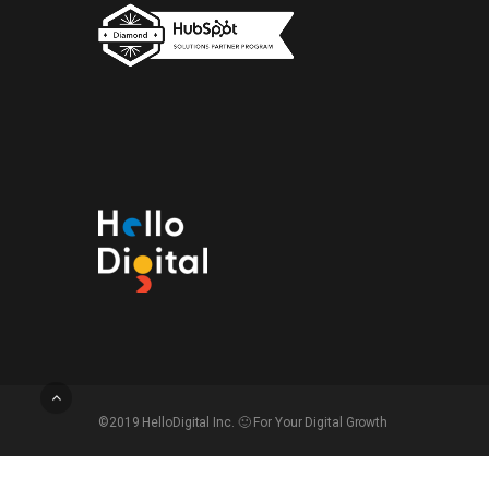
©2019 HelloDigital Inc. 🙂 For Your Digital Growth