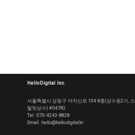
HelloDigital Inc.
서울특별시 성동구 아차산로 104 8층(성수동2가, 스
탈릿성수) #04782
Tel : 070-4243-8828
Email :
hello@hellodigital.kr