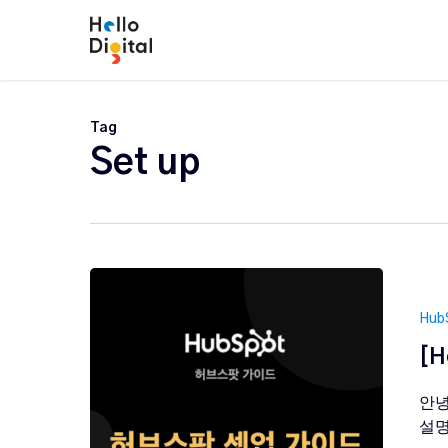
Skip
to
main
content
Tag
Set up
Hub
[H
안녕
설명