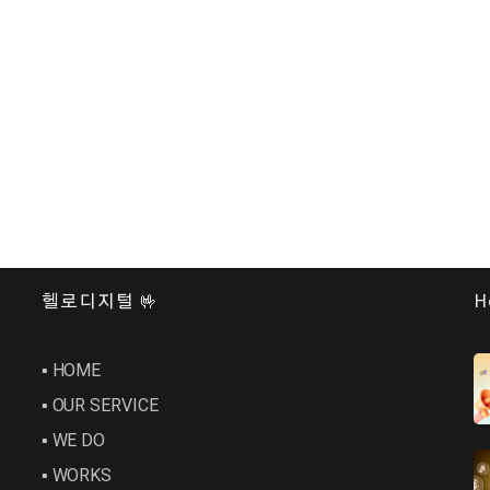
헬로디지털 🤟
H
▪︎ HOME
▪︎ OUR SERVICE
▪︎ WE DO
▪︎ WORKS