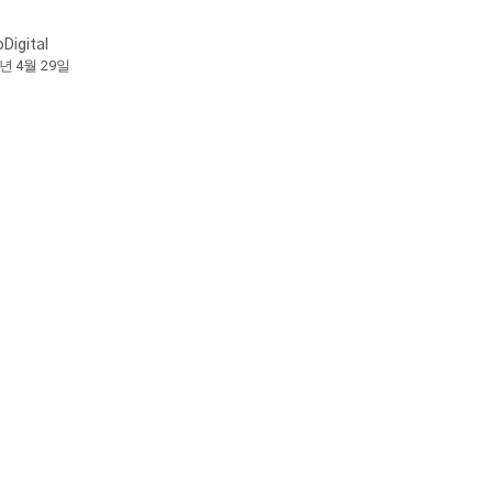
oDigital
0년 4월 29일