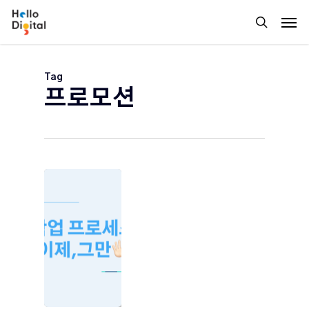
Skip
Men
to
search
main
content
Tag
프로모션