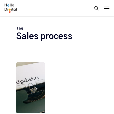
Skip
Men
to
search
main
content
Tag
Sales process