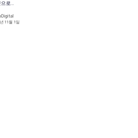
겟으로…
oDigital
9년 11월 1일