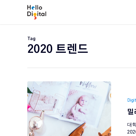
Skip
to
main
content
Tag
2020 트렌드
Digi
밀
대학
20