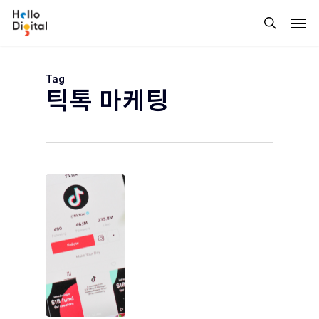
Skip
Men
to
search
main
content
Tag
틱톡 마케팅