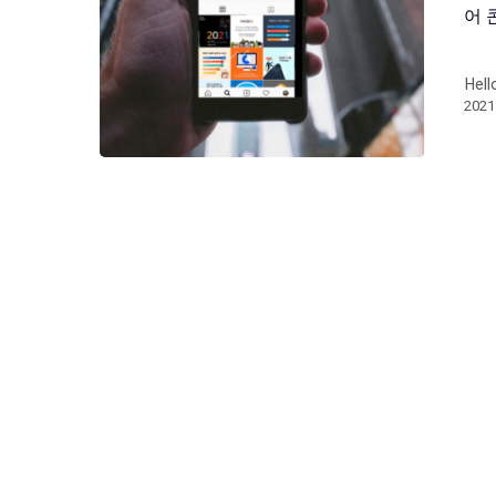
어 
Hell
202