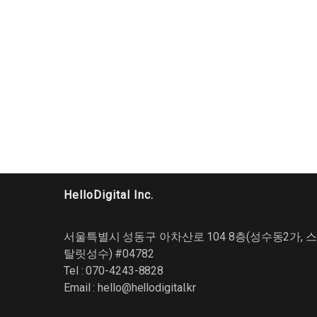
HelloDigital Inc.
서울특별시 성동구 아차산로 104 8층(성수동2가, 스
탈릿성수) #04782
Tel : 070-4243-8828
Email :
hello@hellodigital.kr