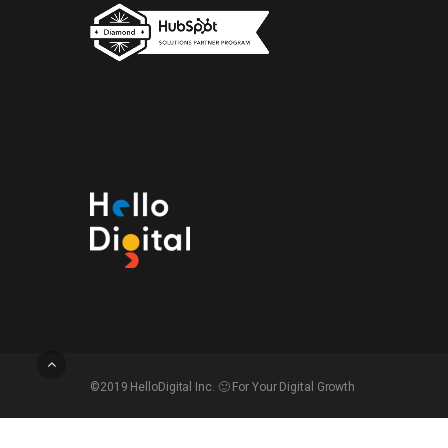
©2019 HelloDigital Inc. 🙂 For Your Digital Growth