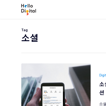
Skip
to
main
content
Tag
소셜
Digi
소
션
소셜