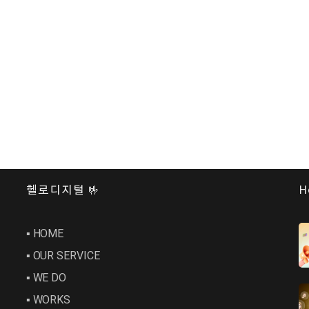
헬로디지털 🤟
H
▪︎ HOME
▪︎ OUR SERVICE
▪︎ WE DO
▪︎ WORKS