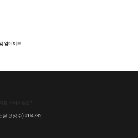
 및 업데이트
해야할 소비시장은?
탈릿성수) #04782