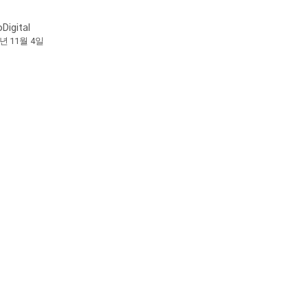
oDigital
9년 11월 4일