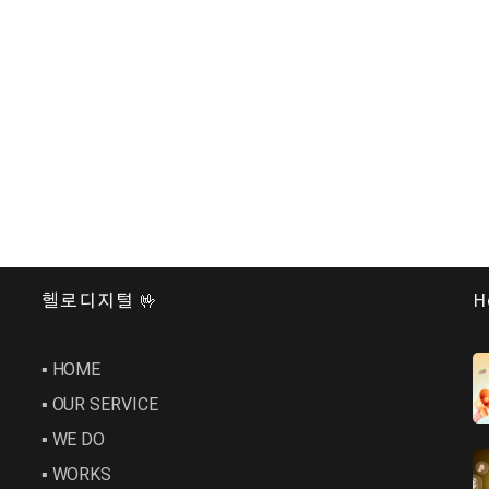
헬로디지털 🤟
H
▪︎ HOME
▪︎ OUR SERVICE
▪︎ WE DO
▪︎ WORKS