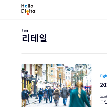
Skip
to
main
content
Tag
리테일
Digi
2
오프
드입