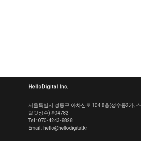
HelloDigital Inc.
서울특별시 성동구 아차산로 104 8층(성수동2가, 스
탈릿성수) #04782
Tel : 070-4243-8828
Email :
hello@hellodigital.kr