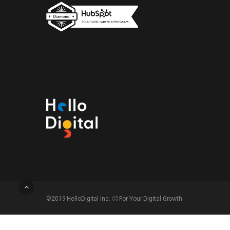
©2019 HelloDigital Inc. 🙂 For Your Digital Growth