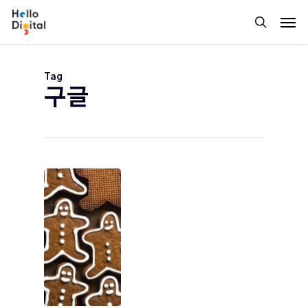
Skip
Men
to
search
main
content
Tag
구글