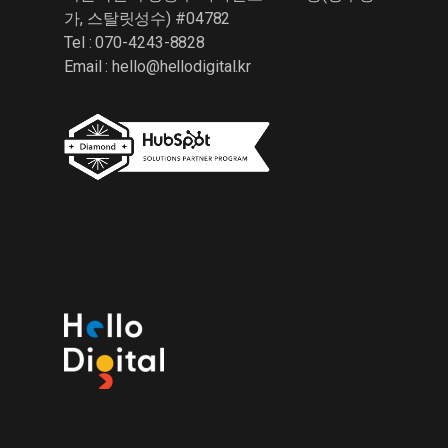
가, 스탈릿성수) #04782
Tel : 070-4243-8828
Email :
hello@hellodigital.kr