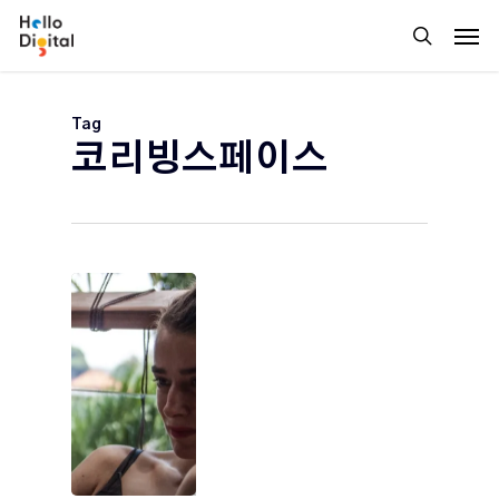
Skip
Men
to
search
main
content
Tag
코리빙스페이스