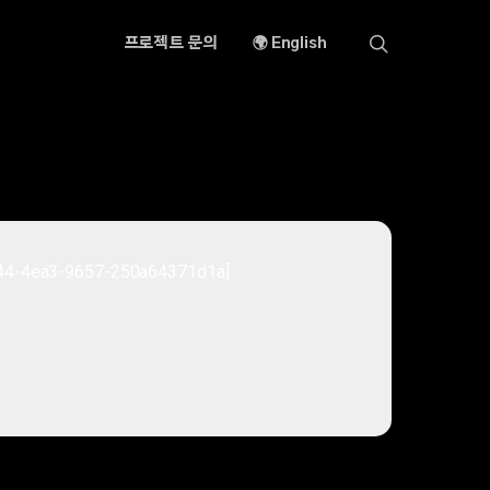
search
프로젝트 문의
🌍 English
c44-4ea3-9657-250a64371d1a]