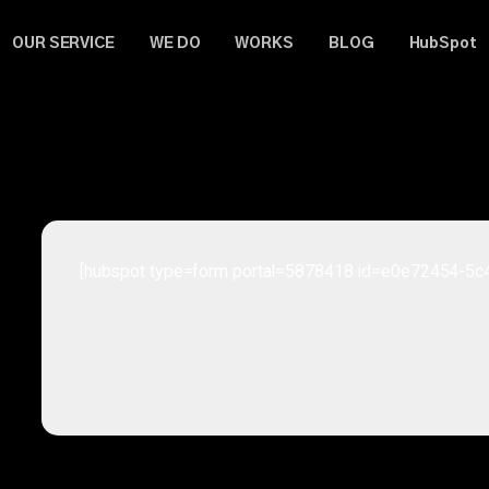
OUR SERVICE
WE DO
WORKS
BLOG
HubSpot
[hubspot type=form portal=5878418 id=e0e72454-5