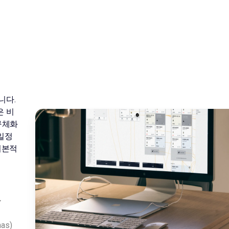
니다.
팀은 비
구체화
 일정
기본적
>
as)