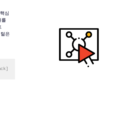
 핵심
해를
트
디지털은
ck]