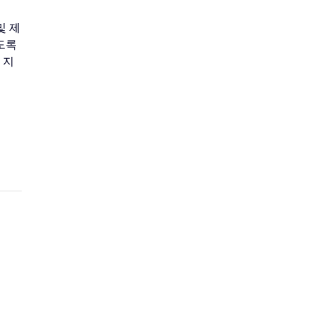
및 제
도록
 지