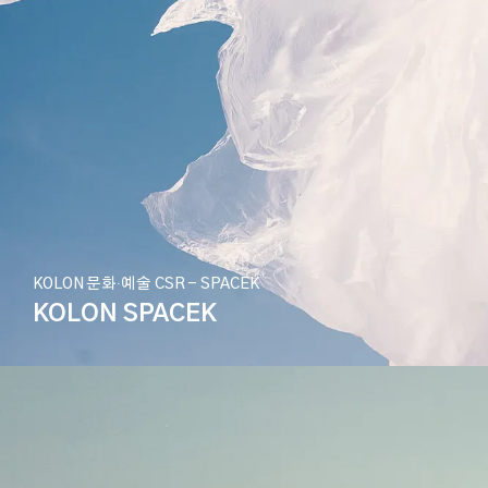
KOLON 문화∙예술 CSR - SPACEK
KOLON SPACEK