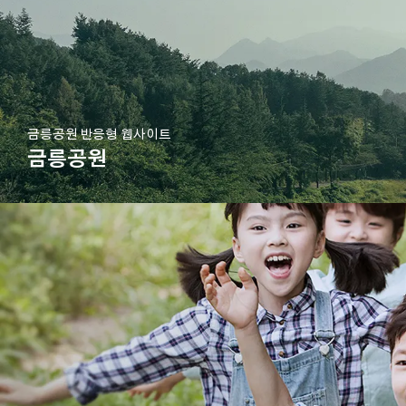
금릉공원 반응형 웹사이트
금릉공원