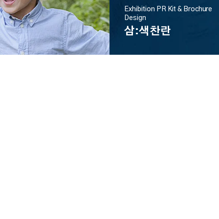
Exhibition PR Kit & Brochure
Design
삼:색찬란