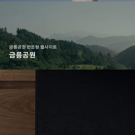
금릉공원 반응형 웹사이트
금릉공원