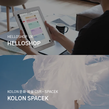
HELLOSHOP UX
HELLOSHOP
KOLON 문화∙예술 CSR - SPACEK
KOLON SPACEK