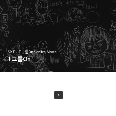
SKT - T그룹on Service Movie
T그룹on