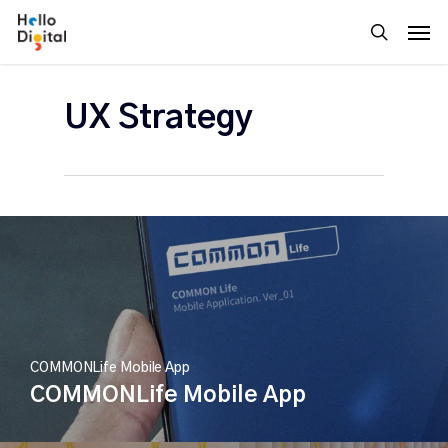
Skip
Men
to
search
main
content
UX Strategy
COMMONLife Mobile App
COMMONLife Mobile App