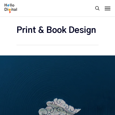
Skip
Men
to
search
main
content
Print & Book Design