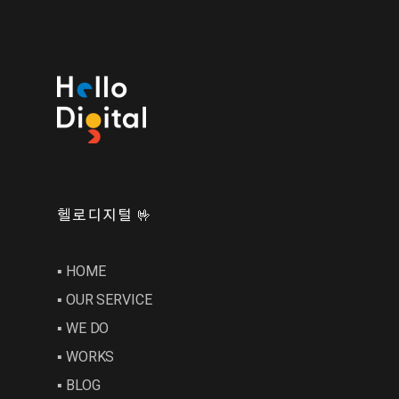
헬로디지털 🤟
▪︎ HOME
▪︎ OUR SERVICE
▪︎ WE DO
▪︎ WORKS
▪︎ BLOG