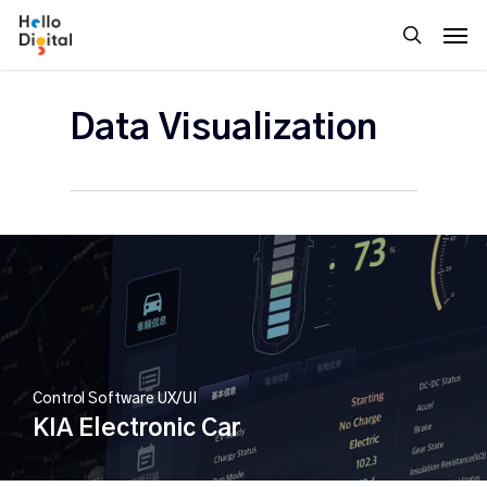
Skip
Men
to
search
main
content
Data Visualization
Control Software UX/UI
KIA Electronic Car