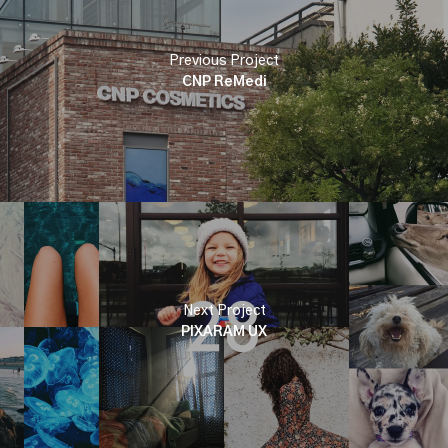
Previous Project
CNP ReMedi
Next Project
PIXARAM UX