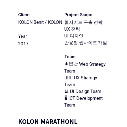
Client
Project Scope
KOLON Benit / KOLON
웹사이트 구축 전략
UX 전략
UI 디자인
Year
반응형 웹사이트 개발
2017
Team
👩🏻‍🚀 Web Strategy
Team
🕵🏻‍♂️ UX Strategy
Team
🎱 UI Design Team
🖥 ICT Development
Team
KOLON MARATHONL