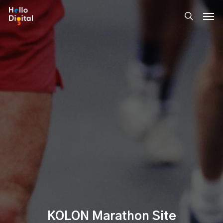
Skip
Men
to
search
main
content
KOLON Marathon Site