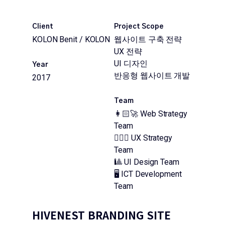
Client
Project Scope
KOLON Benit / KOLON
웹사이트 구축 전략
UX 전략
UI 디자인
Year
반응형 웹사이트 개발
2017
Team
👩🏻‍🚀 Web Strategy
Team
🕵🏻‍♂️ UX Strategy
Team
🎱 UI Design Team
🖥 ICT Development
Team
HIVENEST BRANDING SITE