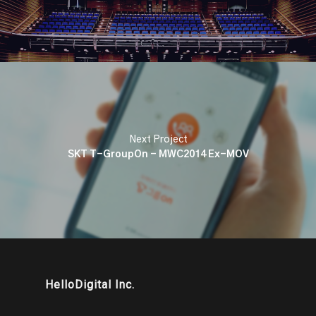
Next Project
SKT T-GroupOn - MWC2014 Ex-MOV
HelloDigital Inc.