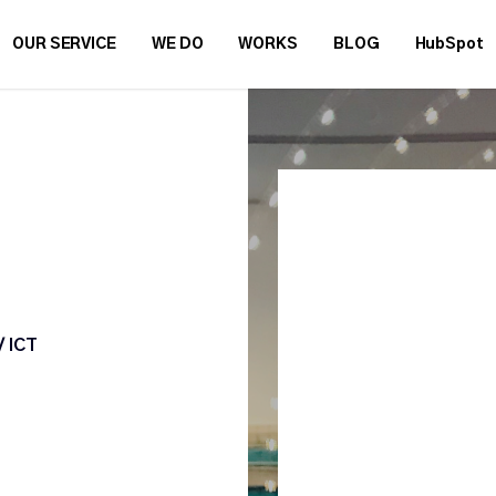
OUR SERVICE
WE DO
WORKS
BLOG
HubSpot
/ ICT