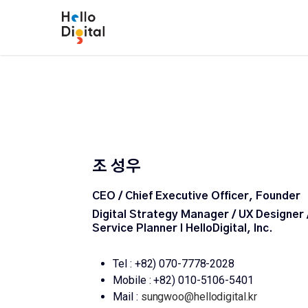
Skip
to
main
content
조 성우
CEO / Chief Executive Officer, Founder
Digital Strategy Manager / UX Designer 
Service Planner l HelloDigital, Inc.
Tel : +82) 070-7778-2028
Mobile : +82) 010-5106-5401
Mail :
sungwoo@hellodigital.kr