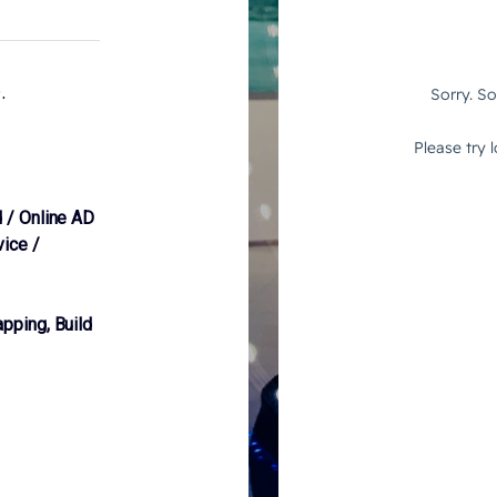
.
 / Online AD
ice /
pping, Build