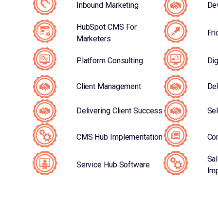
Inbound Marketing
Dev
HubSpot CMS For
Fri
Marketers
Platform Consulting
Dig
Client Management
Del
Delivering Client Success
Sel
CMS Hub Implementation
Co
Sa
Service Hub Software
Im