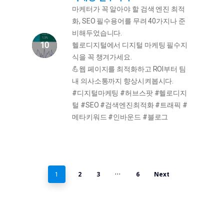
마케터가 꼭 알아야 할 검색 엔진 최적
화, SEO 필수용어를 무려 40가지나 준
비해두었습니다.
헬로디지털에서 디지털 마케팅 필수지
식을 꼭 챙겨가세요.
💪웹 페이지를 최적화하고 ROI부터 팀
내 의사소통까지 향상시켜봅시다.
#디지털마케팅 #허브스팟 #헬로디지
털 #SEO #검색엔진최적화 #트래픽 #
메타키워드 #인바운드 #블로그
2
3
6
Next
1
…