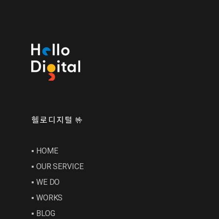
헬로디지털 🤟
▪︎ HOME
▪︎ OUR SERVICE
▪︎ WE DO
▪︎ WORKS
▪︎ BLOG